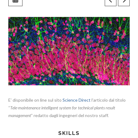
E’ disponibile on line sul sito
Science Direct
l’articolo dal titolo
“
Tele-maintenance intelligent system for technical plants result
management
” redatto dagli ingegneri del nostro staff.
SKILLS