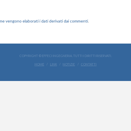
me vengono elaborati i dati derivati dai commenti
.
COPYRIGHT © EFFECI INGEGNERIA. TUTTI I DIRITTI RISERVATI.
HOME
LINK
NOTIZIE
CONTATTI