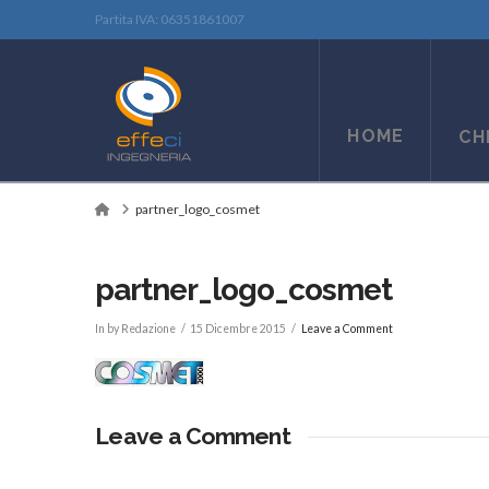
Partita IVA: 06351861007
HOME
CH
Home
partner_logo_cosmet
partner_logo_cosmet
In by Redazione
15 Dicembre 2015
Leave a Comment
Leave a Comment